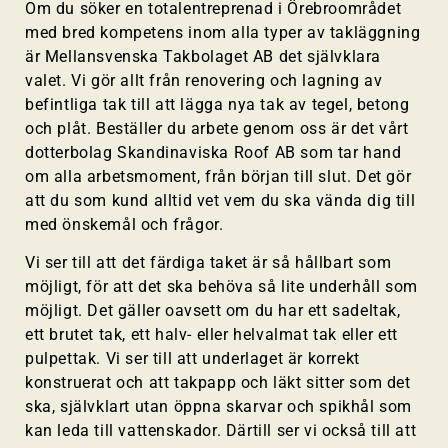
Om du söker en totalentreprenad i Örebroområdet
med bred kompetens inom alla typer av takläggning
är Mellansvenska Takbolaget AB det självklara
valet. Vi gör allt från renovering och lagning av
befintliga tak till att lägga nya tak av tegel, betong
och plåt. Beställer du arbete genom oss är det vårt
dotterbolag Skandinaviska Roof AB som tar hand
om alla arbetsmoment, från början till slut. Det gör
att du som kund alltid vet vem du ska vända dig till
med önskemål och frågor.
Vi ser till att det färdiga taket är så hållbart som
möjligt, för att det ska behöva så lite underhåll som
möjligt. Det gäller oavsett om du har ett sadeltak,
ett brutet tak, ett halv- eller helvalmat tak eller ett
pulpettak. Vi ser till att underlaget är korrekt
konstruerat och att takpapp och läkt sitter som det
ska, självklart utan öppna skarvar och spikhål som
kan leda till vattenskador. Därtill ser vi också till att