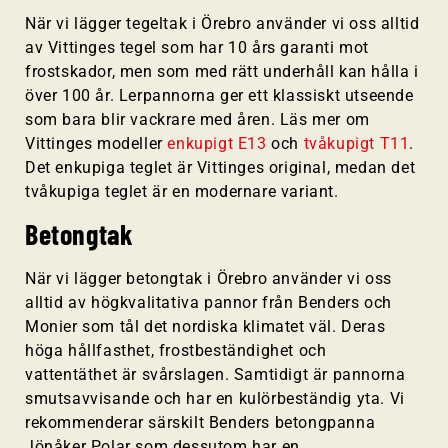
När vi lägger tegeltak i Örebro använder vi oss alltid
av Vittinges tegel som har 10 års garanti mot
frostskador, men som med rätt underhåll kan hålla i
över 100 år. Lerpannorna ger ett klassiskt utseende
som bara blir vackrare med åren. Läs mer om
Vittinges modeller
enkupigt E13
och
tvåkupigt T11
.
Det enkupiga teglet är Vittinges original, medan det
tvåkupiga teglet är en modernare variant.
Betongtak
När vi lägger betongtak i Örebro använder vi oss
alltid av högkvalitativa pannor från Benders och
Monier som tål det nordiska klimatet väl. Deras
höga hållfasthet, frostbeständighet och
vattentäthet är svårslagen. Samtidigt är pannorna
smutsavvisande och har en kulörbeständig yta. Vi
rekommenderar särskilt Benders betongpanna
Jönåker Polar som dessutom har en