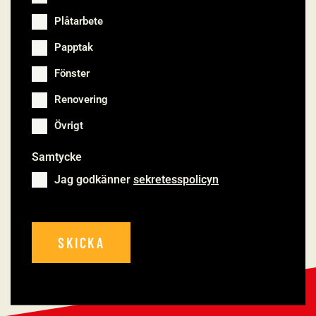
Plåtarbete
Papptak
Fönster
Renovering
Övrigt
Samtycke
*
Jag godkänner
sekretesspolicyn