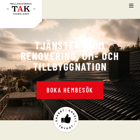
TJÄNSTER INOM
RENOVERING, OM- OCH
TILLBYGGNATION
BOKA HEMBESÖK