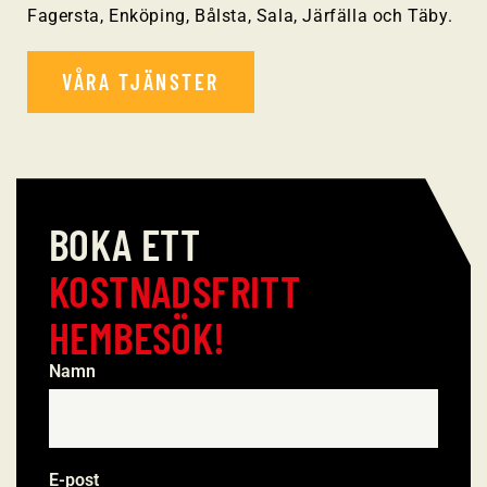
Fagersta, Enköping, Bålsta, Sala, Järfälla och Täby.
VÅRA TJÄNSTER
BOKA ETT
KOSTNADSFRITT
HEMBESÖK!
Namn
*
E-post
*