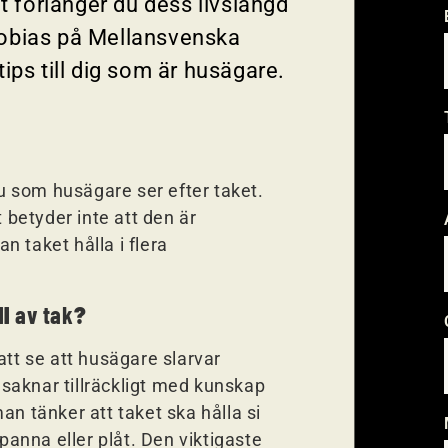
t förlänger du dess livslängd
Tobias på Mellansvenska
ips till dig som är husägare.
du som husägare ser efter taket.
t betyder inte att den är
an taket hålla i flera
l
av tak
?
att se att husägare slarvar
saknar tillräckligt med kunskap
an tänker att taket ska hålla si
 panna eller plåt. Den viktigaste