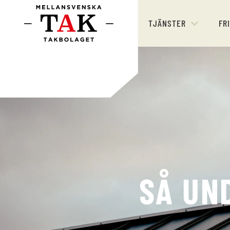
TJÄNSTER
FR
SÅ UN