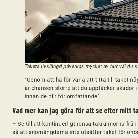
Takets livslängd påverkas mycket av hur väl du s
“Genom att ha för vana att titta till taket n
är chansen större att du upptäcker skador i
innan de blir för omfattande”
Vad mer kan jag göra för att se efter mitt t
– Se till att kontinuerligt rensa takrännorna från 
så att snömängderna inte utsätter taket för onö