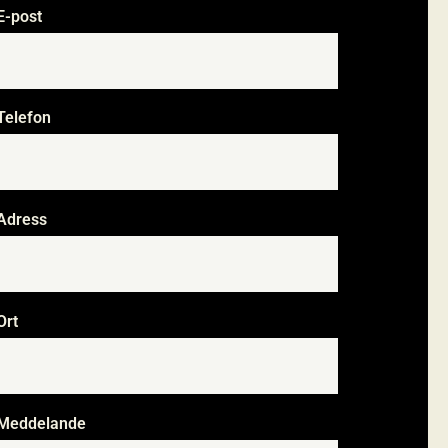
E-post
*
Telefon
*
Adress
Ort
Meddelande